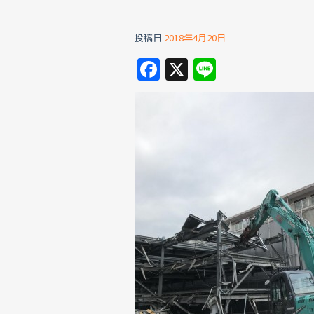
投稿日
2018年4月20日
F
X
Li
a
n
c
e
e
b
o
o
k