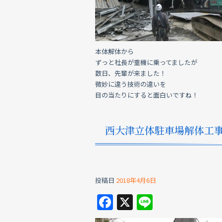
本体解体から
ずっと社長が重機に乗ってましたが
数日、先輩が来ました！
微妙に違う技術の違いを
目の当たりにすると面白いですね！
西大津立体駐車場解体工
投稿日
2018年4月6日
F
X
Li
a
n