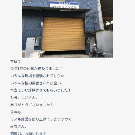
e
b
o
o
k
本日で
今年1年の仕事が終わりました！
いろんな現場を経験させてもらい
いろんな協力業者さんと出会い、
本当にいい経験ささてもらいました！
社長、しげさん、
ありがとうございました！
来年も
ミノル建設を盛り上げていきますので
みなさん、
御協力、お願いします