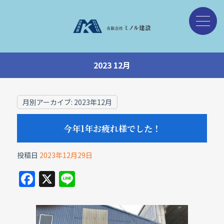
2023 12月
月別アーカイブ:
2023年12月
今年1年お疲れ様でした！
投稿日
2023年12月29日
F
X
Li
a
n
c
e