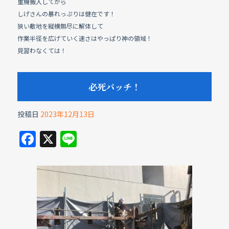
重機搬入してから
しげさんの暴れっぷりは健在です！
狭い敷地を縦横無尽に解体して
作業半径を広げていく速さはやっぱり神の領域！
見習わなくては！
必死パッチ！
投稿日
2023年12月13日
F
X
Li
a
n
c
e
e
b
o