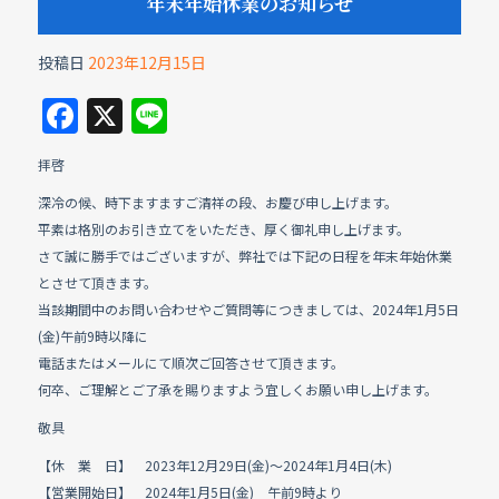
年末年始休業のお知らせ
投稿日
2023年12月15日
F
X
Li
a
n
拝啓
c
e
深冷の候、時下ますますご清祥の段、お慶び申し上げます。
e
平素は格別のお引き立てをいただき、厚く御礼申し上げます。
b
さて誠に勝手ではございますが、弊社では下記の日程を年末年始休業
o
とさせて頂きます。
当該期間中のお問い合わせやご質問等につきましては、2024年1月5日
o
(金)午前9時以降に
k
電話またはメールにて順次ご回答させて頂きます。
何卒、ご理解とご了承を賜りますよう宜しくお願い申し上げます。
敬具
【休 業 日】 2023年12月29日(金)～2024年1月4日(木)
【営業開始日】 2024年1月5日(金) 午前9時より