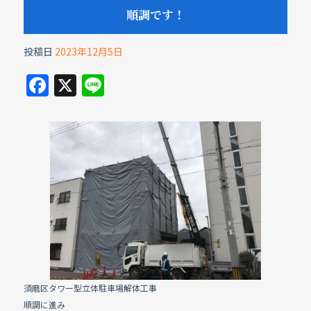
順調です！
投稿日
2023年12月5日
F
X
Li
a
n
c
e
e
b
o
o
k
須磨区タワー型立体駐車場解体工事
順調に進み