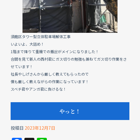
o
k
須磨区タワー型立体駐車場解体工事
いよいよ、大詰め！
1階まで降りて重機での搬出がメインになりました！
合間を見て新人の西村君にガス切りの勉強も兼ねてガス切り作業をさ
せています！
社長やしげさんから厳しく教えてもらったので
僕も厳しく教えながらの作業になっています！
スベチ君やアンガ君に負けるな！
やっと！
投稿日
2023年12月7日