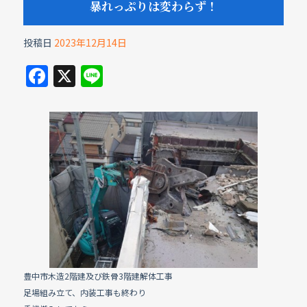
暴れっぷりは変わらず！
投稿日
2023年12月14日
F
X
Li
a
n
c
e
e
b
o
o
k
豊中市木造2階建及び鉄骨3階建解体工事
足場組み立て、内装工事も終わり