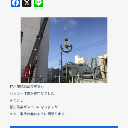
F
X
Li
a
n
c
e
e
b
o
o
k
神戸市須磨区の現場も
レッカー作業が終わりました！
あと少し
搬出作業がメインになりますが
ケガ、事故の無いように頑張ります！