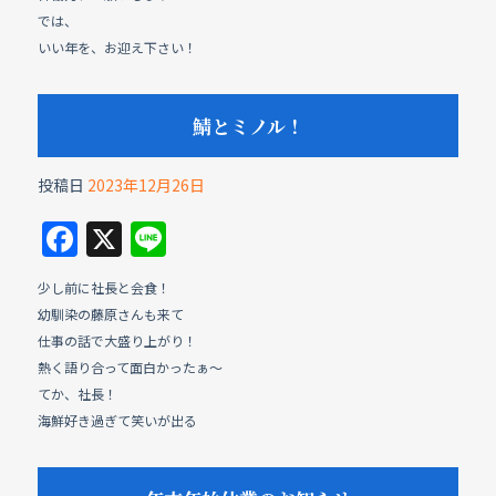
では、
いい年を、お迎え下さい！
鯖とミノル！
投稿日
2023年12月26日
F
X
Li
a
n
少し前に社長と会食！
c
e
幼馴染の藤原さんも来て
e
仕事の話で大盛り上がり！
b
熱く語り合って面白かったぁ〜
てか、社長！
o
海鮮好き過ぎて笑いが出る
o
k