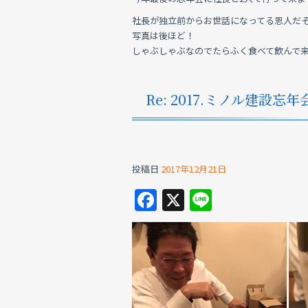
c
e
社長が独立前からお世話になってる恩人だ
e
写真は後ほど！
b
しゃぶしゃぶなのでたらふく食べて飲んで
o
o
Re: 2017.ミノル建設忘年
k
投稿日
2017年12月21日
F
X
Li
a
n
c
e
e
b