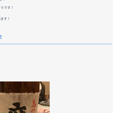
そうです！
来ます！
会