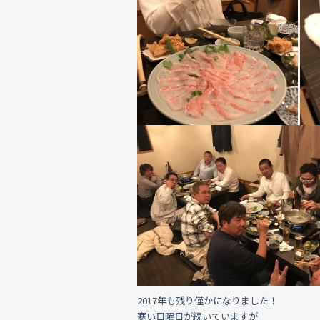
o
o
k
2017年も残り僅かになりました！
寒い日曜日が続いていますが