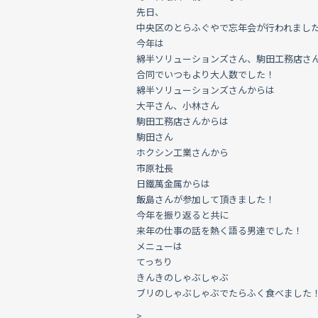
先日、
中央区のとらふぐやで忘年会が行われまし
今年は
綿半ソリューションズさん、駒田工務店さ
合同でいつもより大人数でした！
綿半ソリューションズさんからは
大平さん、小林さん
駒田工務店さんからは
駒田さん
ホクシン工業さんから
市原社長
日鐵萬金属からは
飯島さんが参加して頂きました！
今年を振り返ると共に
来年の仕事の話を熱く語る男達でした！
メニューは
てっちり
きんきのしゃぶしゃぶ
ブリのしゃぶしゃぶでたらふく食べました
>