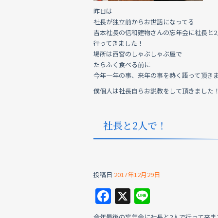
昨日は
社長が独立前からお世話になってる
吉本社長の信和建物さんの忘年会に社長と2
行ってきました！
場所は西宮のしゃぶしゃぶ屋で
たらふく食べる前に
今年一年の事、来年の事を熱く語って頂き
僕個人は社長自らお説教をして頂きました
社長と2人で！
投稿日
2017年12月29日
F
X
Li
a
n
今年最後の忘年会に社長と2人で行って来ま