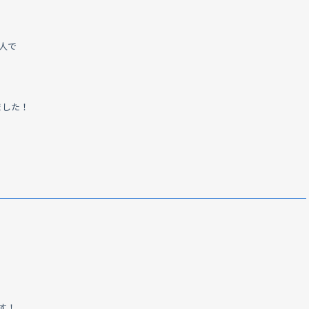
人で
ました！
！
す！