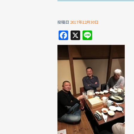
投稿日
2017年12月30日
F
X
Li
a
n
c
e
e
b
o
o
k