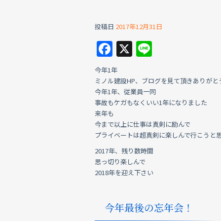
投稿日
2017年12月31日
F
X
Li
a
n
今年1年
c
e
ミノル建設HP、ブログを見て頂きありがと
e
今年1年、従業員一同
事故もケガもなくいい1年になりました
b
来年も
o
今まで以上に仕事は真剣に励んで
プライベートは超真剣に楽しんで行こうと
o
2017年、残り数時間
k
思っ切り楽しんで
2018年を迎え下さい
今年最後の忘年会！