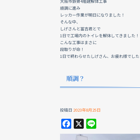
大阪市鉄骨4階建解体工事
順調に進み
レッカー作業が明日になりました！
そんな中、
しげさんと冨吉君とで
1日で工場内のトイレを解体してきました！
こんな工事はまさに
段取りが命！
1日で終わらせたしげさん、お疲れ様でした
順調？
投稿日
2023年8月25日
F
X
Li
a
n