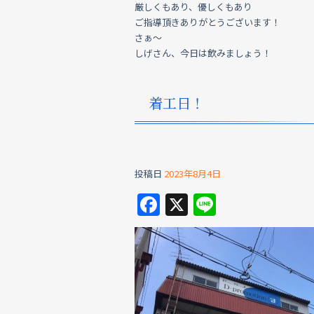
b
厳しくもあり、優しくもあり
o
ご指導頂きありがとうございます！
さぁ～
o
しげさん、今日は飲みましょう！
k
着工日！
投稿日
2023年8月4日
F
X
Li
a
n
c
e
e
b