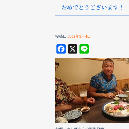
おめでとうございます！
投稿日
2023年8月4日
F
X
Li
a
n
c
e
e
b
o
o
k
前倒しのしげさんの誕生日会