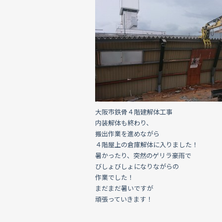
c
e
e
b
o
o
k
大阪市鉄骨４階建解体工事
内装解体も終わり、
搬出作業を進めながら
４階屋上の倉庫解体に入りました！
暑かったり、突然のゲリラ豪雨で
びしょびしょになりながらの
作業でした！
まだまだ暑いですが
頑張っていきます！