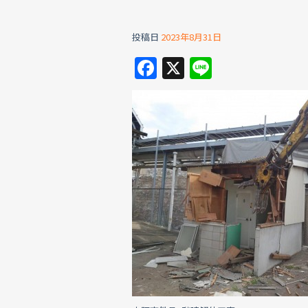
投稿日
2023年8月31日
F
X
Li
a
n
c
e
e
b
o
o
k