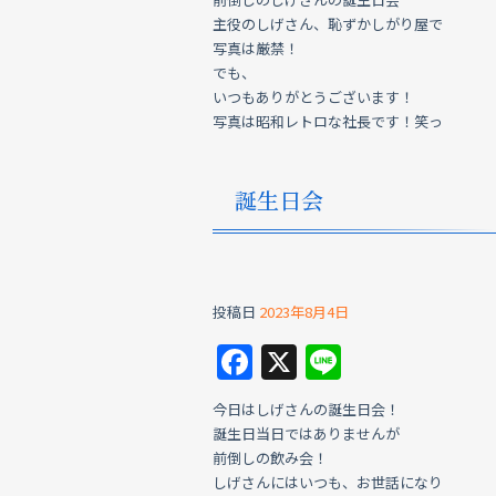
主役のしげさん、恥ずかしがり屋で
写真は厳禁！
でも、
いつもありがとうございます！
写真は昭和レトロな社長です！笑っ
誕生日会
投稿日
2023年8月4日
F
X
Li
a
n
今日はしげさんの誕生日会！
c
e
誕生日当日ではありませんが
e
前倒しの飲み会！
しげさんにはいつも、お世話になり