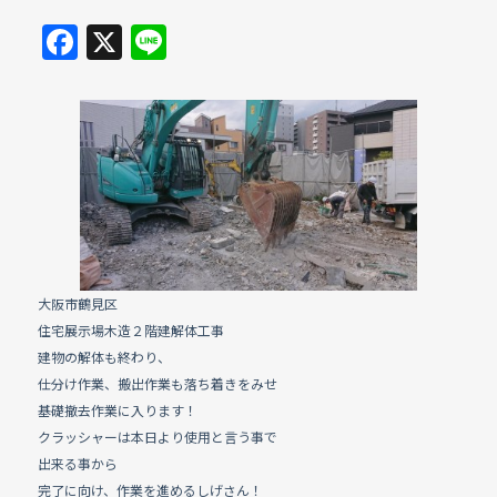
F
X
Li
a
n
c
e
e
b
o
o
k
大阪市鶴見区
住宅展示場木造２階建解体工事
建物の解体も終わり、
仕分け作業、搬出作業も落ち着きをみせ
基礎撤去作業に入ります！
クラッシャーは本日より使用と言う事で
出来る事から
完了に向け、作業を進めるしげさん！