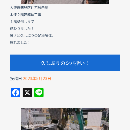
k
大阪市鶴見区住宅展示場
木造２階建解体工事
１階壁倒しまで
終わりました！
暑さと久しぶりの足場解体、
疲れました！
久しぶりのシバ拾い！
投稿日
2023年5月23日
F
X
Li
a
n
c
e
e
b