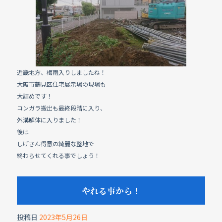
e
b
o
o
k
近畿地方、梅雨入りしましたね！
大阪市鶴見区住宅展示場の現場も
大詰めです！
コンガラ搬出も最終段階に入り、
外溝解体に入りました！
後は
しげさん得意の綺麗な整地で
終わらせてくれる事でしょう！
やれる事から！
投稿日
2023年5月26日