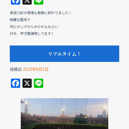
F
X
Li
a
n
東淀川区の現場も無事に終わりました！
c
e
綺麗な整地で
e
何とかしげさんのＯＫももらい
b
只今、甲子園満喫してます！
o
o
リアルタイム！
k
投稿日
2023年5月2日
F
X
Li
a
n
c
e
e
b