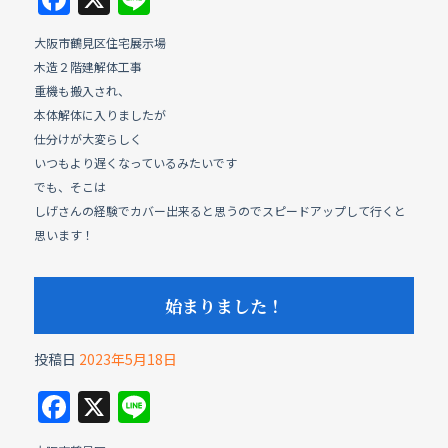
a
n
大阪市鶴見区住宅展示場
c
e
木造２階建解体工事
e
重機も搬入され、
b
本体解体に入りましたが
仕分けが大変らしく
o
いつもより遅くなっているみたいです
o
でも、そこは
k
しげさんの経験でカバー出来ると思うのでスピードアップして行くと
思います！
始まりました！
投稿日
2023年5月18日
F
X
Li
a
n