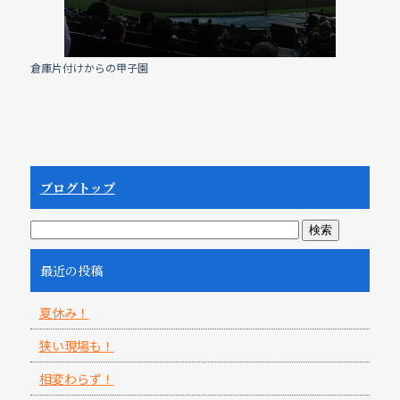
o
o
k
倉庫片付けからの甲子園
ブログトップ
最近の投稿
夏休み！
狭い現場も！
相変わらず！