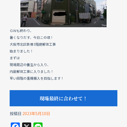
b
o
o
k
ＧＷも終わり、
暑くなりだす、今日この頃！
大阪市北区鉄骨3階建解体工事
始まりました！
まずは
現場周辺の養生から入り、
内装解体工事に入りました！
早い段階の重機搬入を目指します！
現場最終に合わせて！
投稿日
2023年5月10日