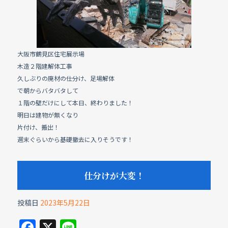
o
o
k
大阪市鶴見区住宅展示場
木造２階建解体工事
久しぶりの廃材の仕分け、足場解体
で朝からバタバタして
１階の壁だけにして本日、終わりました！
明日は建物が無くなり
片付け、搬出！
週末ぐらいから基礎撤去に入りそうです！
仕分けが大変！
投稿日
2023年5月22日
F
X
Li