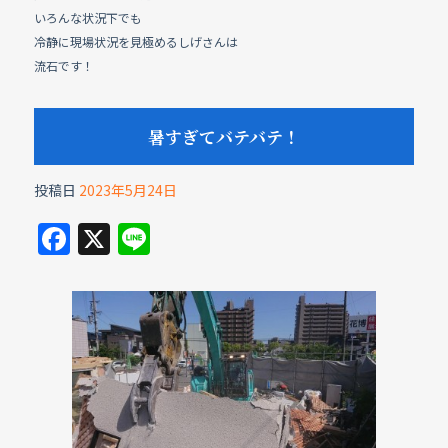
いろんな状況下でも
冷静に現場状況を見極めるしげさんは
流石です！
暑すぎてバテバテ！
投稿日
2023年5月24日
F
X
Li
a
n
c
e
e
b
o
o