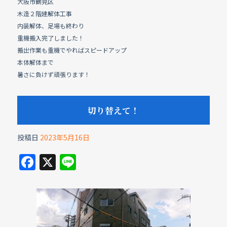
大阪市鶴見区
c
e
木造２階建解体工事
e
内装解体、足場も終わり
b
重機搬入完了しました！
搬出作業も重機でやればスピードアップ
o
本体解体まで
o
暑さに負けず頑張ります！
k
切り替えて！
投稿日
2023年5月16日
F
X
Li
a
n
c
e
e