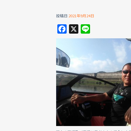
投稿日
2021年9月24日
F
X
Li
a
n
c
e
e
b
o
o
k