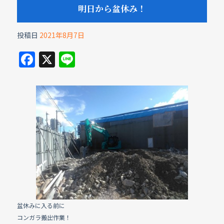
明日から盆休み！
投稿日
2021年8月7日
F
X
Li
a
n
c
e
e
b
o
o
k
盆休みに入る前に
コンガラ搬出作業！