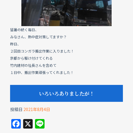
k
猛暑の続く毎日、
みなさん、熱中症対策してますか？
昨日、
２回目コンガラ搬出作業に入りました！
京都から駆け付けてくれる
竹内建材の社長さんを含めて
１日中、搬出作業頑張ってくれました！
いろいろありましたが！
投稿日
2021年8月4日
F
X
Li