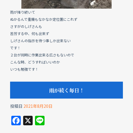
雨が降り続いて
ぬかるんで重機もなかなか定位置にこれず
さすがのしげさんも
苦労する中、何も出来ず
しげさんの指示を待つ事しか出来ない
です！
２台が同時に作業出来る広さもないので
こんな時、どうすればいいのか
いつも勉強です！
雨が続く毎日！
投稿日
2021年8月20日
F
X
Li
a
n