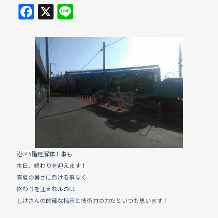
F
X
Li
a
n
c
e
e
b
o
o
k
港区5階建解体工事も
本日、終わりを迎えます！
真夏の暑さに負ける事なく
終わりを迎えれルのは
しげさんの的確な指示と技術力の力だといつも思います！