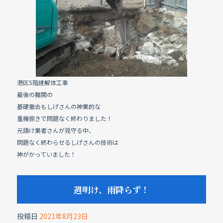
b
o
o
k
港区5階建解体工事
最後の難関の
基礎撤去もしげさんの神業的な
重機捌きで問題なく終わりました！
元請け業者さんが見守る中、
問題なく終わらせるしげさんの技術は
神がかっていました！
週明け、雨降らず！
投稿日
2021年8月23日