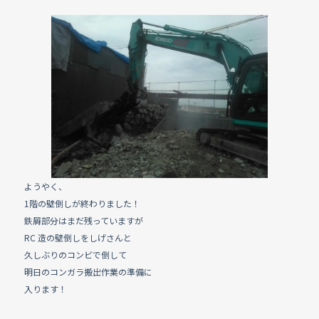
a
n
c
e
e
b
o
o
k
ようやく、
1階の壁倒しが終わりました！
鉄屑部分はまだ残っていますが
RC 造の壁倒しをしげさんと
久しぶりのコンビで倒して
明日のコンガラ搬出作業の準備に
入ります！