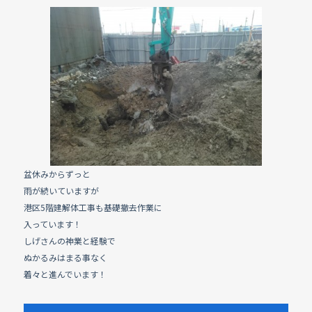
c
e
e
b
o
o
k
盆休みからずっと
雨が続いていますが
港区5階建解体工事も基礎撤去作業に
入っています！
しげさんの神業と経験で
ぬかるみはまる事なく
着々と進んでいます！