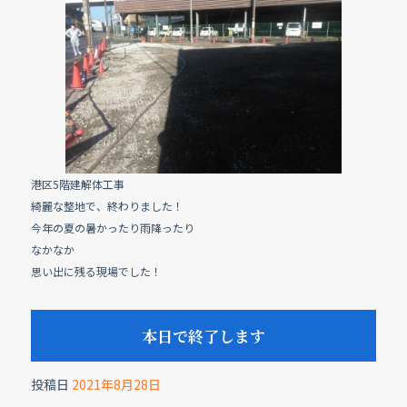
e
b
o
o
k
港区5階建解体工事
綺麗な整地で、終わりました！
今年の夏の暑かったり雨降ったり
なかなか
思い出に残る現場でした！
本日で終了します
投稿日
2021年8月28日