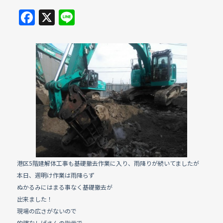
F
X
Li
a
n
c
e
e
b
o
o
k
港区5階建解体工事も基礎撤去作業に入り、雨降りが続いてましたが
本日、週明け作業は雨降らず
ぬかるみにはまる事なく基礎撤去が
出来ました！
現場の広さがないので
的確なしげさんの指示で