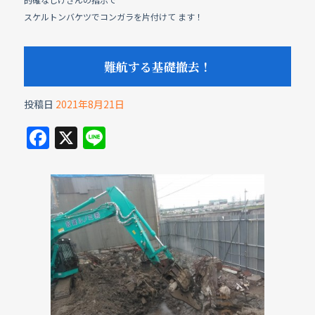
スケルトンバケツでコンガラを片付けて ます！
難航する基礎撤去！
投稿日
2021年8月21日
F
X
Li
a
n
c
e
e
b
o
o
k