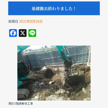
基礎撤去終わりました！
投稿日
2021年8月26日
F
X
Li
a
n
c
e
e
b
o
o
k
港区5階建解体工事