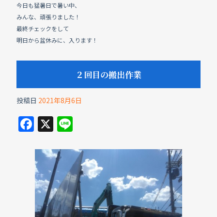
今日も猛暑日で暑い中、
みんな、頑張りました！
最終チェックをして
明日から盆休みに、入ります！
２回目の搬出作業
投稿日
2021年8月6日
F
X
Li
a
n
c
e
e
b
o
o