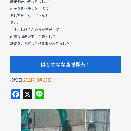
基礎撤去が終わりました！
ぬかるみも多く久しぶりに
少し苦労したしげさん！
でも、
さすがしげさんの技を連発して
的確な指示の下、手元として
基礎撤去を終わらせる事が出来ました！
隣と際際な基礎撤去！
投稿日
2021年8月25日
F
X
Li
a
n
c
e
e