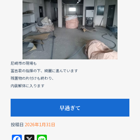
e
b
o
o
k
尼崎市の現場も
冨吉君の指揮の下、綺麗に進んでいます
残置物の片付けも終わり、
内装解体に入ります
早過ぎて
投稿日
2026年1月31日
F
X
Li