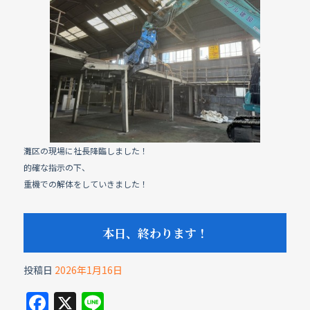
e
b
o
o
k
灘区の現場に社長降臨しました！
的確な指示の下、
重機での解体をしていきました！
本日、終わります！
投稿日
2026年1月16日
F
X
Li