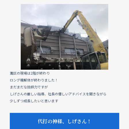
c
e
e
b
o
o
k
灘区の現場は2階が終わり
ロング機解体が終わりました！
まだまだな技師力ですが
しげさんの厳しい指導、社長の優しいアドバイスを聞きながら
少しずつ成長したいと思います
代打の神様、しげさん！