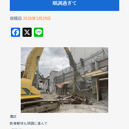
順調過ぎて
投稿日
2026年1月29日
F
X
Li
a
n
c
e
e
b
o
o
k
灘区
鉄骨解体も順調に進んで