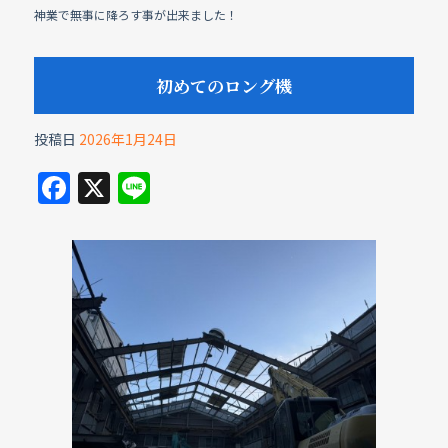
神業で無事に降ろす事が出来ました！
初めてのロング機
投稿日
2026年1月24日
F
X
Li
a
n
c
e
e
b
o
o
k