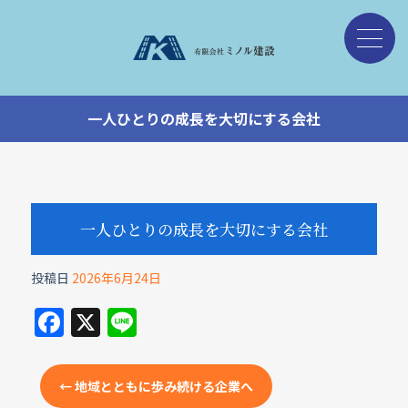
一人ひとりの成長を大切にする会社
一人ひとりの成長を大切にする会社
投稿日
2026年6月24日
F
X
Li
a
n
c
e
←
地域とともに歩み続ける企業へ