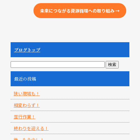
e
b
未来につながる資源循環への取り組み
→
o
o
k
ブログトップ
最近の投稿
狭い現場も！
相変わらず！
並行作業！
終わりを迎える！
後、もう少し！