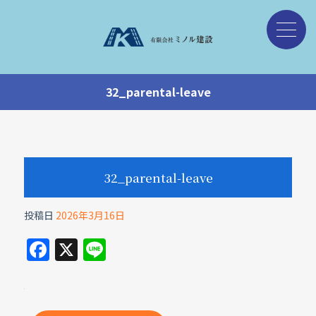
32_parental-leave
32_parental-leave
投稿日
2026年3月16日
F
X
Li
a
n
c
e