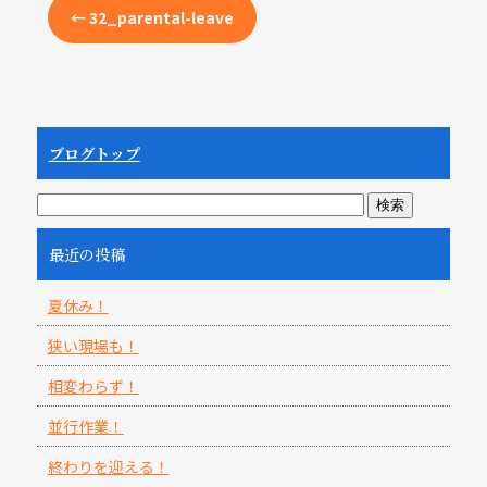
e
←
32_parental-leave
b
o
o
k
ブログトップ
最近の投稿
夏休み！
狭い現場も！
相変わらず！
並行作業！
終わりを迎える！