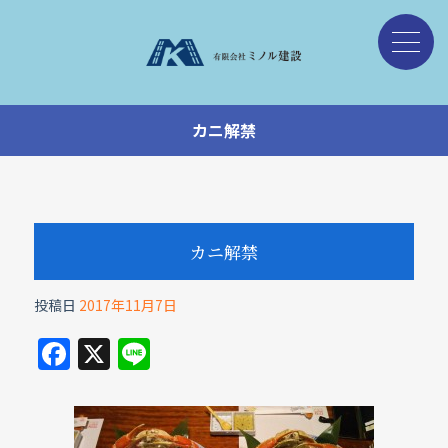
カニ解禁
カニ解禁
投稿日
2017年11月7日
F
X
Li
a
n
c
e