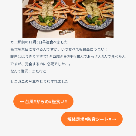
e
b
o
o
k
カニ解禁の11月6日早速食べました
毎年解禁日に食べるんですが、いつ食べても最高にうまい！
昨日ははりきりすぎて1キロ超えを2杯も頼んでおっさん3人で食べたん
ですが、完食するのに必死でした、。
なんて贅沢！また行こー
せこガニの写真をとりわすれました
←
台風#からの#飯食い#
解体足場#防音シート#
→