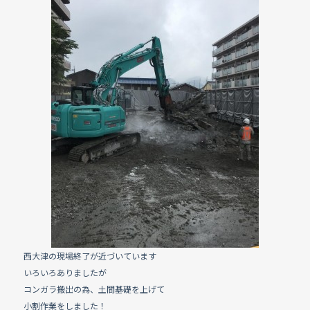
e
b
o
o
k
西大津の現場終了が近づいています
いろいろありましたが
コンガラ搬出の為、土間基礎を上げて
小割作業をしました！