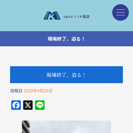
現場終了、迫る！
現場終了、迫る！
投稿日
2018年4月25日
F
X
Li
a
n
c
e