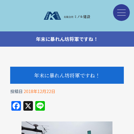
年末に暴れん坊将軍ですね！
年末に暴れん坊将軍ですね！
投稿日
2018年12月22日
F
X
Li
a
n
c
e