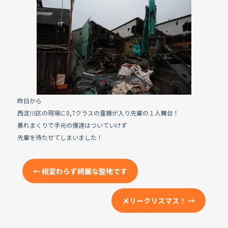
e
b
o
o
k
昨日から
西淀川区の現場に0,7クラスの重機が入り先輩の１人舞台！
暴れまくりで手元の僕達はついていけず
先輩を待たせてしまいました！
←
相変わらず綺麗な整地です
メリークリスマス！
→