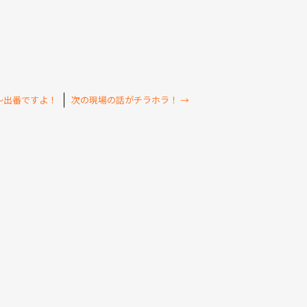
～出番ですよ！
次の現場の話がチラホラ！
→