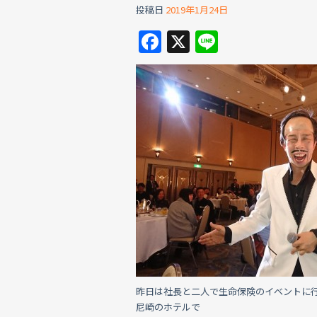
投稿日
2019年1月24日
F
X
Li
a
n
c
e
e
b
o
o
k
昨日は社長と二人で生命保険のイベントに
尼崎のホテルで