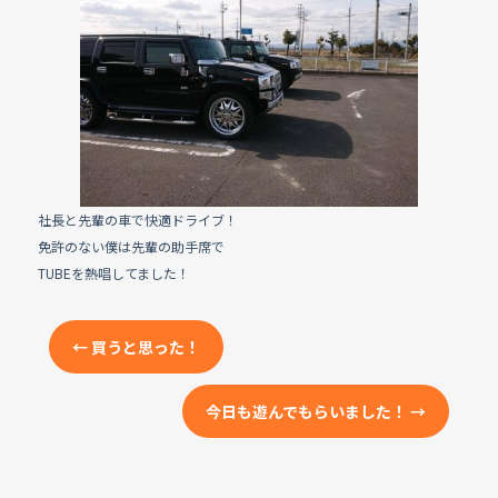
e
b
o
o
k
社長と先輩の車で快適ドライブ！
免許のない僕は先輩の助手席で
TUBEを熱唱してました！
←
買うと思った！
今日も遊んでもらいました！
→