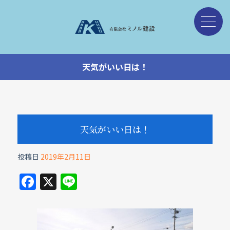
天気がいい日は！
天気がいい日は！
投稿日
2019年2月11日
F
X
Li
a
n
c
e