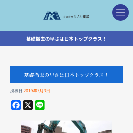
基礎撤去の早さは日本トップクラス！
基礎撤去の早さは日本トップクラス！
投稿日
2019年7月3日
F
X
Li
a
n
c
e