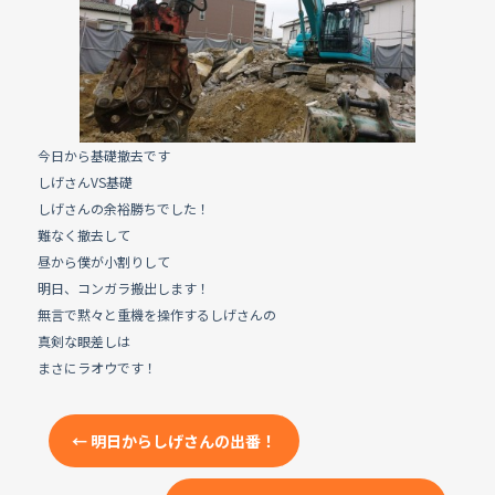
e
b
o
o
k
今日から基礎撤去です
しげさんVS基礎
しげさんの余裕勝ちでした！
難なく撤去して
昼から僕が小割りして
明日、コンガラ搬出します！
無言で黙々と重機を操作するしげさんの
真剣な眼差しは
まさにラオウです！
←
明日からしげさんの出番！