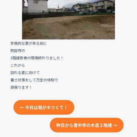
e
b
o
o
k
本格的な夏が来る前に
吹田市の
3階建鉄骨の現場終わりました！
これから
訪れる夏に向けて
暑さ対策をして万全の体制で
頑張ります！
←
今日は風がキツくて！
昨日から豊中市の木造２階建
→