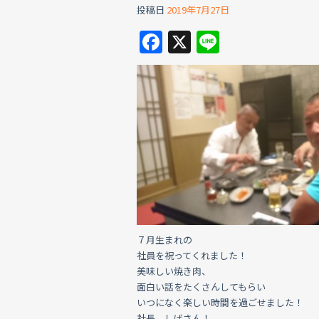
投稿日
2019年7月27日
F
X
Li
a
n
c
e
e
b
o
o
k
７月生まれの
社員を祝ってくれました！
美味しい焼き肉、
面白い話をたくさんしてもらい
いつになく楽しい時間を過ごせました！
社長、しげさん！