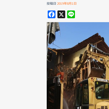
投稿日
2019年8月1日
F
X
Li
a
n
c
e
e
b
o
o
k