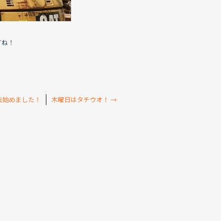
すね！
去始めました！
木曜日はタチウオ！
→