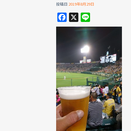
投稿日
2019年8月29日
F
X
Li
a
n
c
e
e
b
o
o
k