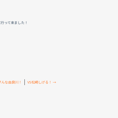
に行って来ました！
げんな由良川！
VS松崎しげる！
→