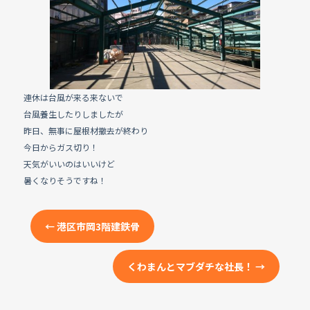
e
b
o
o
k
連休は台風が来る来ないで
台風養生したりしましたが
昨日、無事に屋根材撤去が終わり
今日からガス切り！
天気がいいのはいいけど
暑くなりそうですね！
←
港区市岡3階建鉄骨
くわまんとマブダチな社長！
→