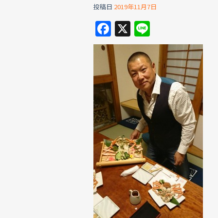
投稿日
2019年11月7日
F
X
Li
a
n
c
e
e
b
o
o
k