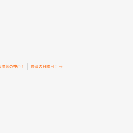
カ陽気の神戸！
快晴の日曜日！
→