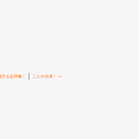
過ぎる圧砕機！
二人の共演！
→