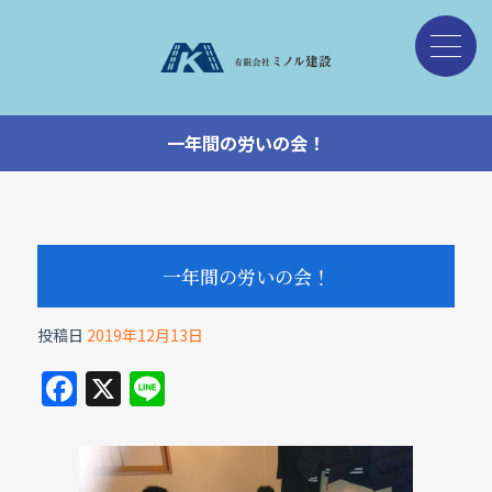
一年間の労いの会！
一年間の労いの会！
投稿日
2019年12月13日
F
X
Li
a
n
c
e