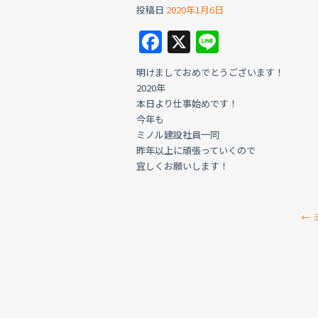
投稿日
2020年1月6日
F
X
Li
a
n
明けましておめでとうございます！
c
e
2020年
e
本日より仕事始めです！
今年も
b
ミノル建設社員一同
o
昨年以上に頑張っていくので
宜しくお願いします！
o
k
←