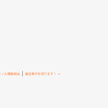
ミノル建設総出
冨吉君が仕切ります！
→