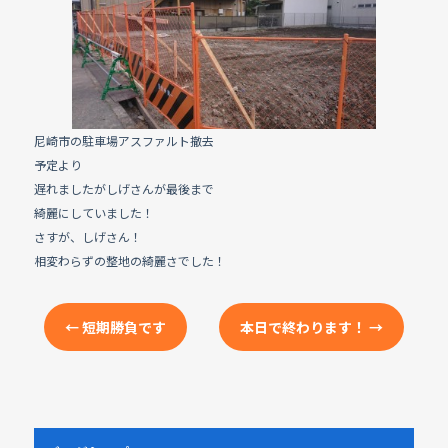
e
b
o
o
k
尼崎市の駐車場アスファルト撤去
予定より
遅れましたがしげさんが最後まで
綺麗にしていました！
さすが、しげさん！
相変わらずの整地の綺麗さでした！
←
短期勝負です
本日で終わります！
→