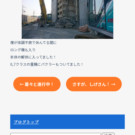
e
b
o
o
k
僕が体調不良で休んでる間に
ロング機も入り
本体の解体に入ってました！
0,7クラスの重機にパクラーもついてました！
←
着々と進行中！
さすが、しげさん！
→
ブログトップ