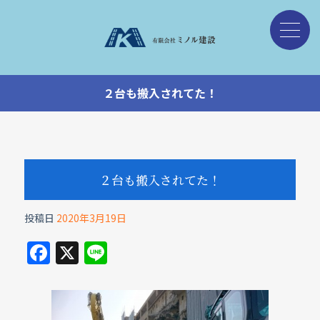
２台も搬入されてた！
２台も搬入されてた！
投稿日
2020年3月19日
F
X
Li
a
n
c
e