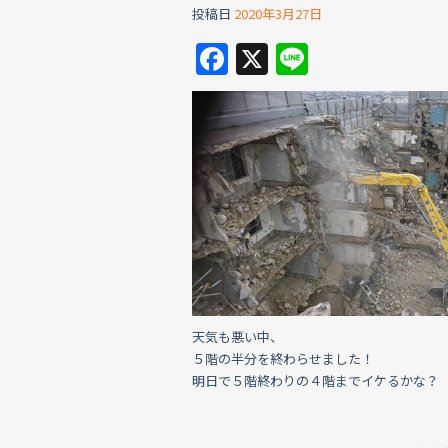
投稿日
2020年3月27日
F
X
Li
a
n
c
e
e
b
o
o
k
天気も悪い中、
５階の半分を終わらせました！
明日で５階終わりの４階までイケるかな？