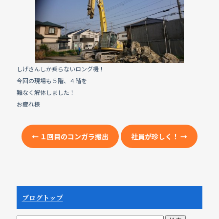
e
b
o
o
k
しげさんしか乗らないロング機！
今回の現場も５階、４階を
難なく解体しました！
お疲れ様
←
１回目のコンガラ搬出
社員が珍しく！
→
ブログトップ