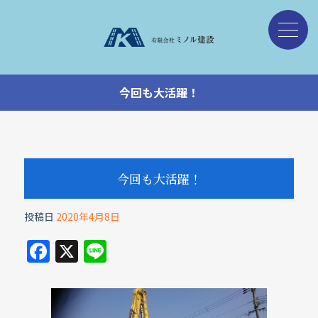
今回も大活躍！
今回も大活躍！
投稿日
2020年4月8日
F
X
Li
a
n
c
e