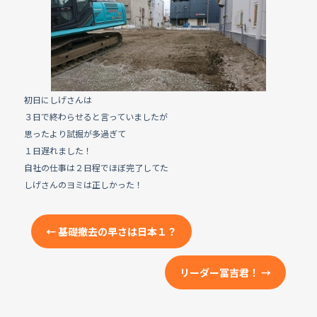
e
b
o
o
k
初日にしげさんは
３日で終わらせると言っていましたが
思ったより試掘が多過ぎて
１日遅れました！
自社の仕事は２日程でほぼ完了してた
しげさんのヨミは正しかった！
←
基礎撤去の早さは日本１？
リーダー冨吉君！
→