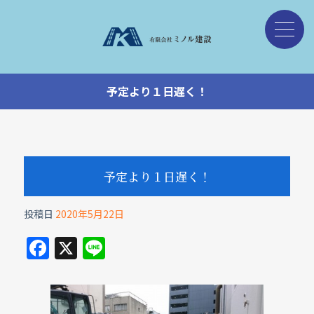
予定より１日遅く！
予定より１日遅く！
投稿日
2020年5月22日
F
X
Li
a
n
c
e