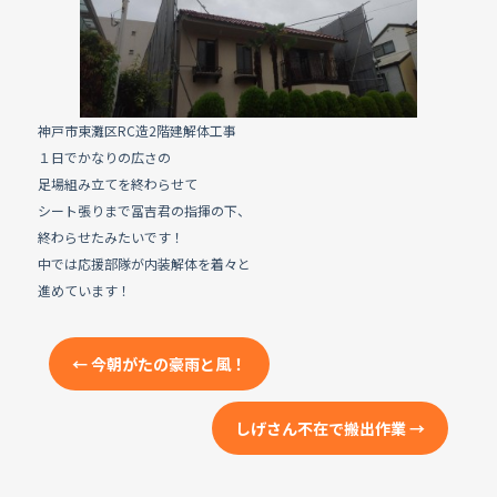
e
b
o
o
k
神戸市東灘区RC造2階建解体工事
１日でかなりの広さの
足場組み立てを終わらせて
シート張りまで冨吉君の指揮の下、
終わらせたみたいです！
中では応援部隊が内装解体を着々と
進めています！
←
今朝がたの豪雨と風！
しげさん不在で搬出作業
→