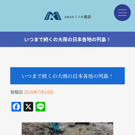
いつまで続くの大雨の日本各地の列島！
いつまで続くの大雨の日本各地の列島！
投稿日
2020年7月14日
F
X
Li
a
n
c
e