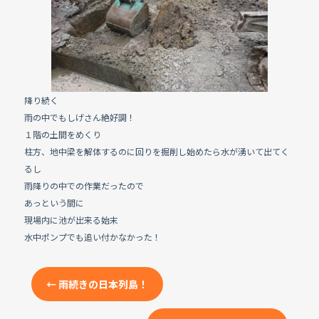
e
b
o
o
k
降り続く
雨の中でもしげさん絶好調！
１階の土間をめくり
柱方、地中梁を解体するのに回りを掘削し始めたら水が湧いて出てく
るし
雨降りの中での作業だったので
あっという間に
現場内に池が出来る始末
水中ポンプでも追い付かなかった！
←
雨続きの日本列島！