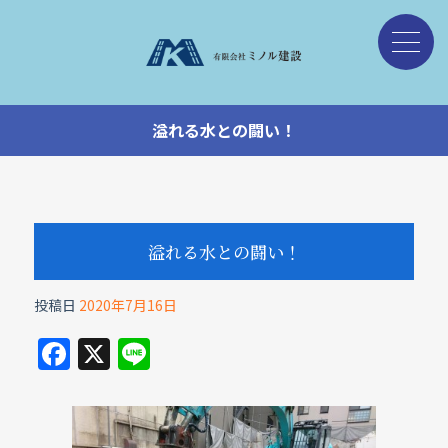
溢れる水との闘い！
溢れる水との闘い！
投稿日
2020年7月16日
F
X
Li
a
n
c
e