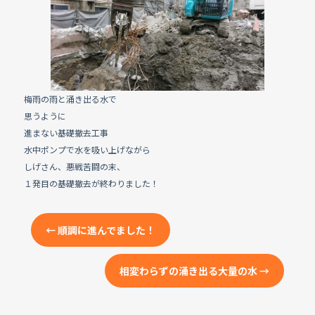
e
b
o
o
k
梅雨の雨と涌き出る水で
思うように
進まない基礎撤去工事
水中ポンプで水を吸い上げながら
しげさん、悪戦苦闘の末、
１発目の基礎撤去が終わりました！
←
順調に進んでました！
相変わらずの涌き出る大量の水
→