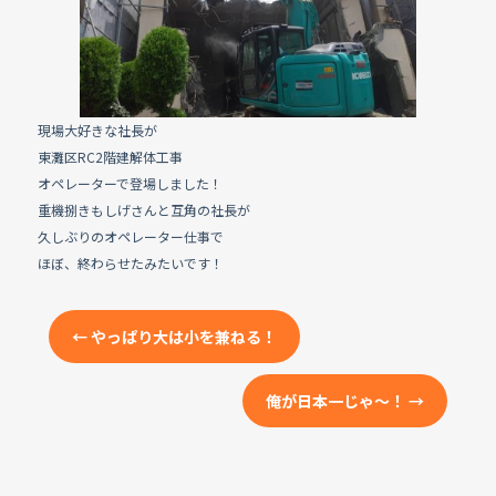
e
b
o
o
k
現場大好きな社長が
東灘区RC2階建解体工事
オペレーターで登場しました！
重機捌きもしげさんと互角の社長が
久しぶりのオペレーター仕事で
ほぼ、終わらせたみたいです！
←
やっぱり大は小を兼ねる！
俺が日本一じゃ～！
→