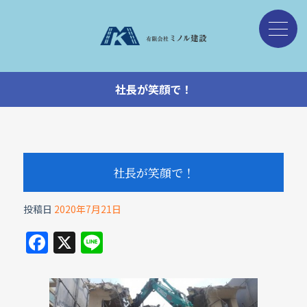
社長が笑顔で！
社長が笑顔で！
投稿日
2020年7月21日
F
X
Li
a
n
c
e