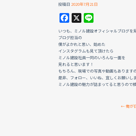
投稿日
2020年7月21日
F
X
Li
a
n
いつも、ミノル建設オフィシャルブログを
c
e
ブログ担当の
e
僕がよかれと思い、始めた
インスタグラムも見て頂けたら
b
ミノル建設社員一同のいろんな一面を
o
見れると思います！
もちろん、現場での写真や動画もあります
o
是非、フォロー、いいね、宜しくお願いし
k
ミノル建設の魅力が詰まってると思うので
←
俺が