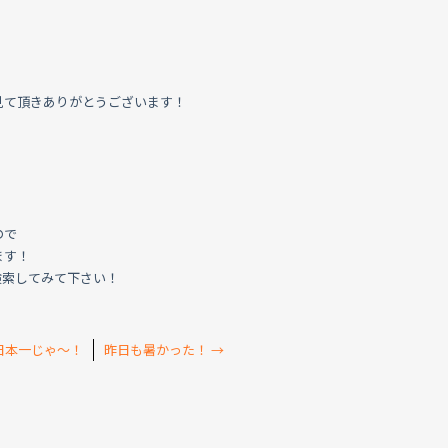
見て頂きありがとうございます！
ので
ます！
検索してみて下さい！
日本一じゃ～！
昨日も暑かった！
→