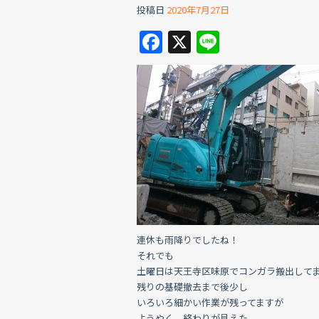
投稿日
2020年7月27日
F
X
Li
a
n
c
e
e
b
o
o
k
連休も雨降りでしたね！
それでも
土曜日は天王寺区味原でコンガラ搬出して
残りの基礎撤去まで後少し
いろいろ細かい作業が残ってますが
ようやく、終わりが見えた