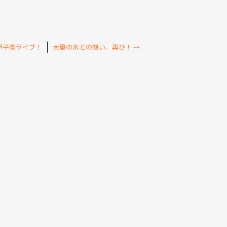
甲子園ライブ！
大量の水との闘い、再び！
→