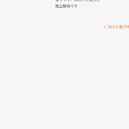
階上解体です
←
消えた夏の