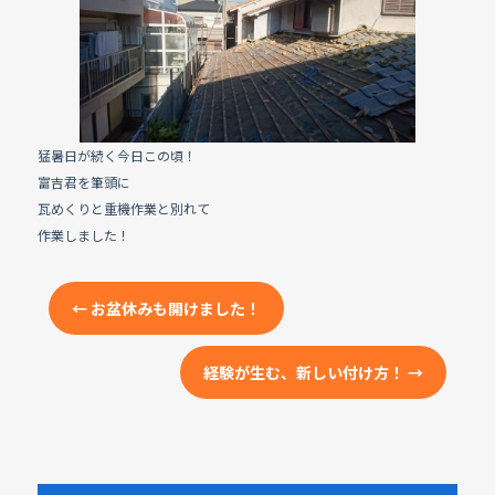
e
b
o
o
k
猛暑日が続く今日この頃！
富吉君を筆頭に
瓦めくりと重機作業と別れて
作業しました！
←
お盆休みも開けました！
経験が生む、新しい付け方！
→