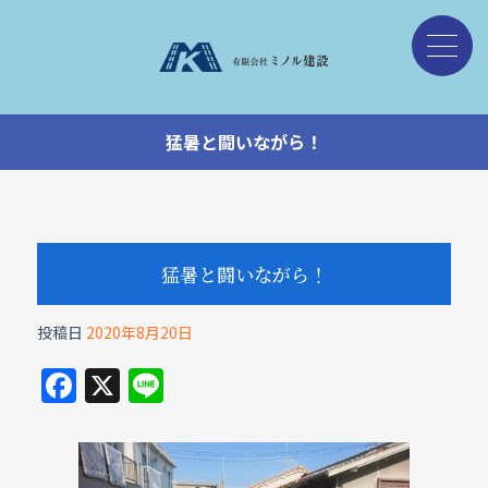
猛暑と闘いながら！
猛暑と闘いながら！
投稿日
2020年8月20日
F
X
Li
a
n
c
e