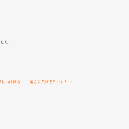
ました！
新しい付け方！
暑さに負けそうです！
→