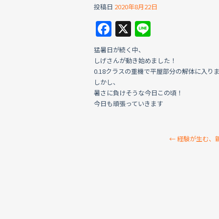
投稿日
2020年8月22日
F
X
Li
a
n
猛暑日が続く中、
c
e
しげさんが動き始めました！
e
0.18クラスの重機で平屋部分の解体に入り
しかし、
b
暑さに負けそうな今日この頃！
o
今日も頑張っていきます
o
k
←
経験が生む、