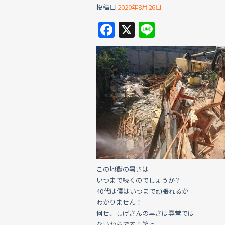
投稿日
2020年8月26日
F
X
Li
a
n
c
e
e
b
o
o
k
この地獄の暑さは
いつまで続くのでしょうか？
40代は僕はいつまで頑張れるか
わかりません！
何せ、しげさんの早さは尋常では
ないからです！笑っ