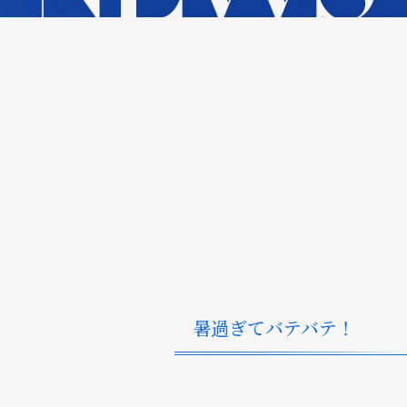
暑過ぎてバテバテ！