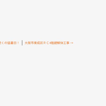
続くの猛暑日！
大阪市東成区ＲＣ4階建解体工事
→