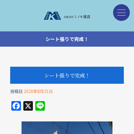
シート張りで完成！
シート張りで完成！
投稿日
2020年8月31日
F
X
Li
a
n
c
e