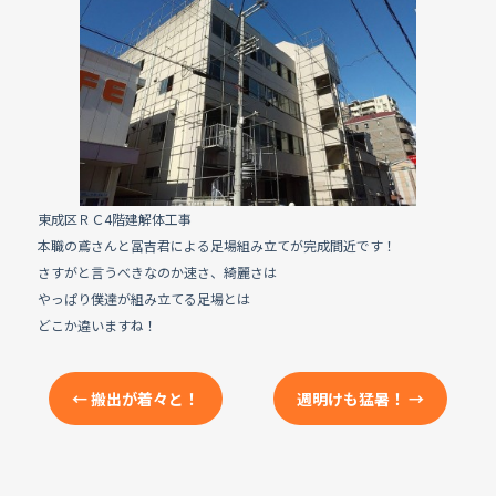
e
b
o
o
k
東成区ＲＣ4階建解体工事
本職の鳶さんと冨吉君による足場組み立てが完成間近です！
さすがと言うべきなのか速さ、綺麗さは
やっぱり僕達が組み立てる足場とは
どこか違いますね！
←
搬出が着々と！
週明けも猛暑！
→