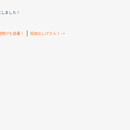
にしました！
週明けも猛暑！
孤独なしげさん！
→