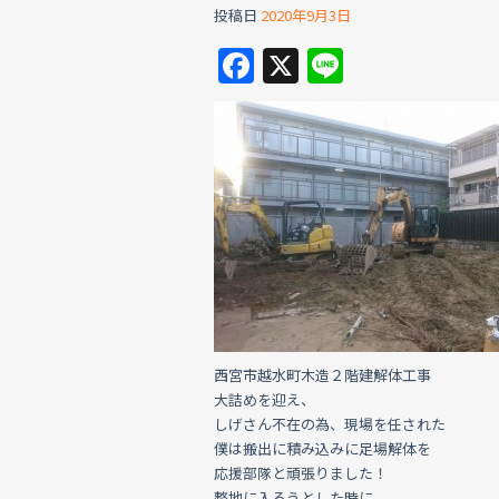
投稿日
2020年9月3日
F
X
Li
a
n
c
e
e
b
o
o
k
西宮市越水町木造２階建解体工事
大詰めを迎え、
しげさん不在の為、現場を任された
僕は搬出に積み込みに足場解体を
応援部隊と頑張りました！
整地に入ろうとした時に