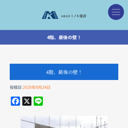
4階、最後の壁！
4階、最後の壁！
投稿日
2020年9月24日
F
X
Li
a
n
c
e