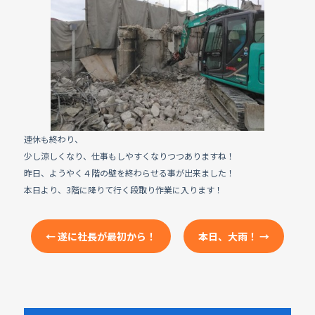
e
b
o
o
k
連休も終わり、
少し涼しくなり、仕事もしやすくなりつつありますね！
昨日、ようやく４階の壁を終わらせる事が出来ました！
本日より、3階に降りて行く段取り作業に入ります！
←
遂に社長が最初から！
本日、大雨！
→