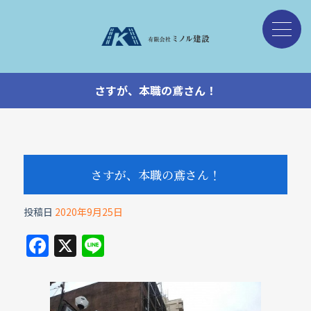
さすが、本職の鳶さん！
さすが、本職の鳶さん！
投稿日
2020年9月25日
F
X
Li
a
n
c
e