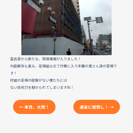
e
b
o
o
k
冨吉君から新たな、現場情報が入りました！
内装解体も進み、足場組み立て作業に入り本職の鳶さん達の登場で
す！
枠組の足場の経験がない僕たちには
ない技術力を魅せられてしまいますね！
←
本日、大雨！
週末に壁倒し！
→