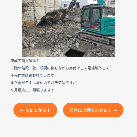
e
b
o
o
k
東成区階上解体も
３階の階段、壁、順調に倒しながら片付けして足場解体して
手元作業に追われています！
まだまだ日中は暑いのでバテ気味ですが
９月最終日、頑張ります！
←
また１から！
若さには勝てません！
→