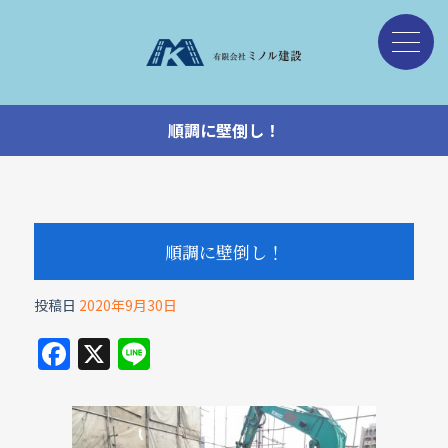
順調に壁倒し！
順調に壁倒し！
投稿日
2020年9月30日
F
X
Li
a
n
c
e