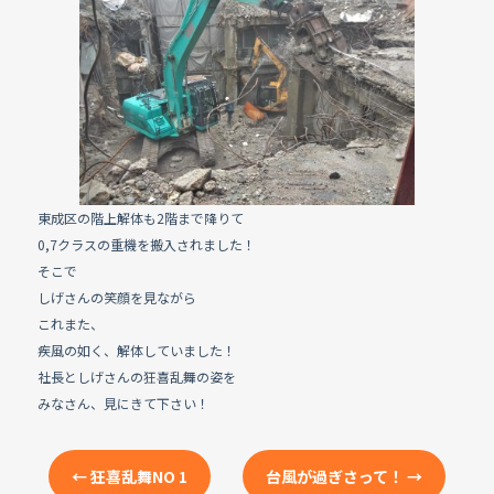
e
b
o
o
k
東成区の階上解体も2階まで降りて
0,7クラスの重機を搬入されました！
そこで
しげさんの笑顔を見ながら
これまた、
疾風の如く、解体していました！
社長としげさんの狂喜乱舞の姿を
みなさん、見にきて下さい！
←
狂喜乱舞NO 1
台風が過ぎさって！
→