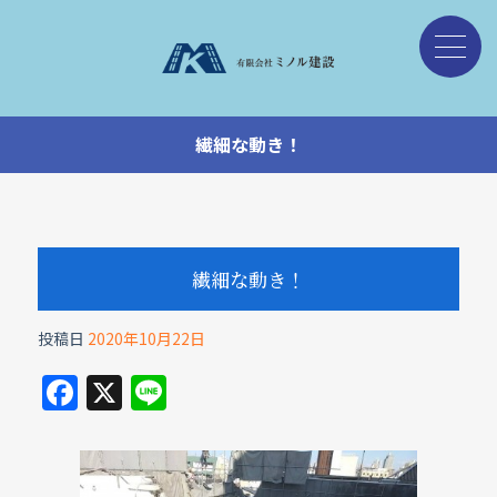
繊細な動き！
繊細な動き！
投稿日
2020年10月22日
F
X
Li
a
n
c
e