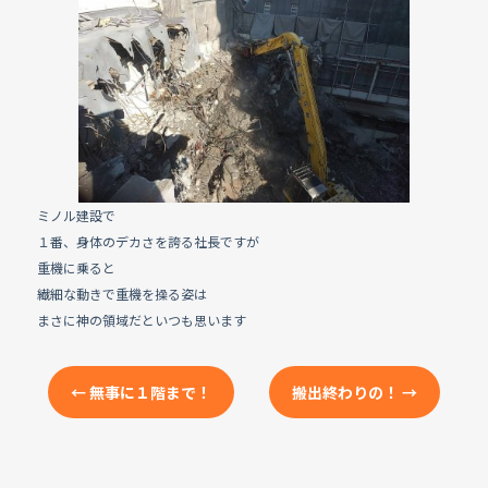
e
b
o
o
k
ミノル建設で
１番、身体のデカさを誇る社長ですが
重機に乗ると
繊細な動きで重機を操る姿は
まさに神の領域だといつも思います
←
無事に１階まで！
搬出終わりの！
→