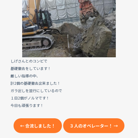
e
b
o
o
k
しげさんとのコンビで
基礎撤去をしています！
厳しい指導の中、
計2個の基礎撤去出来ました！
ガラ出しを並行にしているので
１日2個がノルマです！
今日も頑張ります！
←
合流しました！
３人のオペレーター！
→