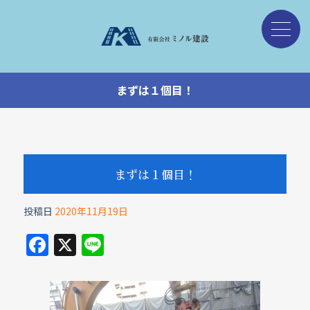
まずは１個目！
まずは１個目！
投稿日
2020年11月19日
F
X
Li
a
n
c
e