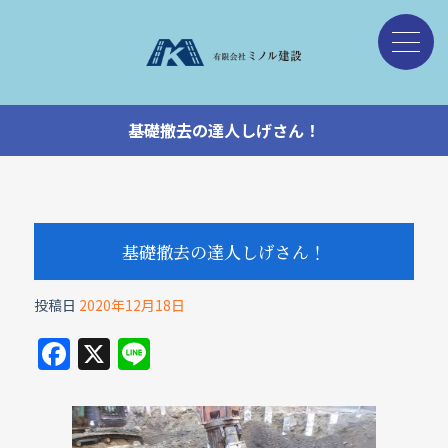
基礎撤去の達人しげさん！
基礎撤去の達人しげさん！
投稿日
2020年12月18日
F
X
Li
a
n
c
e