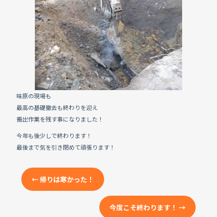
e
b
o
o
k
味原の現場も
最高の基礎撤去も終わりを迎え
搬出作業を残す事になりました！
今年も後少しで終わります！
最後まで気を引き閉めて頑張ります！
←
帰りは寒かった！
今度こそ終わります！
→