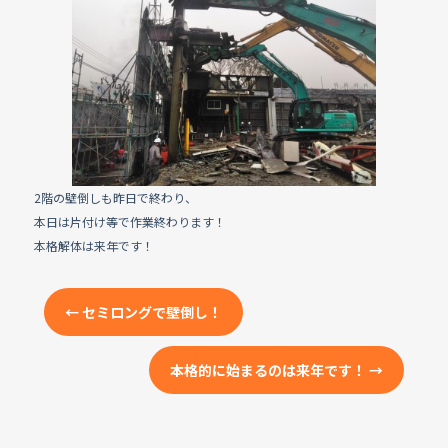
e
b
o
o
k
2階の壁倒しも昨日で終わり、
本日は片付け等で作業終わります！
本格解体は来年です！
←
セミロングで壁倒し！
本格的に始まるのは来年です！
→