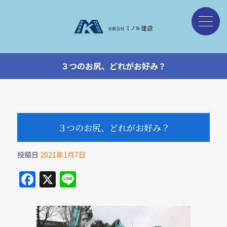
３つのお尻、どれがお好み？
３つのお尻、どれがお好み？
投稿日
2021年1月7日
F
X
Li
a
n
c
e