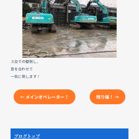
e
b
o
o
k
３台での壁倒し、
息を合わせて
一気に倒します！
←
メインオペレーター！
残り福！
→
ブログトップ